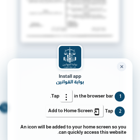
✕
Install app
بوابة القوانين
Tap
in the browser bar.
1
🔍
Add to Home Screen
Tap
2
An icon will be added to your home screen so you
can quickly access this website.