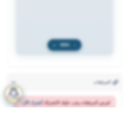
+
100%
−
المرفقات
لعرض المرفقات يجب عليك الاشتراك
أشترك الآن