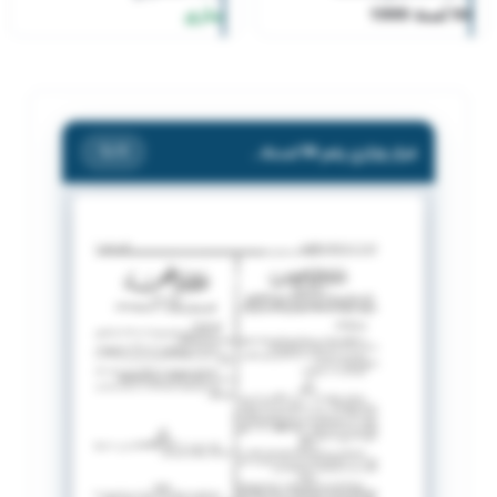
94 لسنة 1999
ساري
قرار وزاري رقم 94 لسنة 1999
/ 1
1