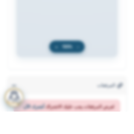
+
100%
−
المرفقات
لعرض المرفقات يجب عليك الاشتراك
أشترك الآن