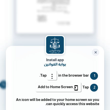
✕
Install app
بوابة القوانين
Tap
in the browser bar.
1
🔍
Add to Home Screen
Tap
2
An icon will be added to your home screen so you
can quickly access this website.