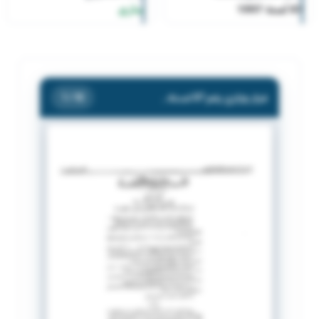
87 لسنة 1997
ساري
قرار وزاري رقم 87 لسنة 1997
/ 10
1