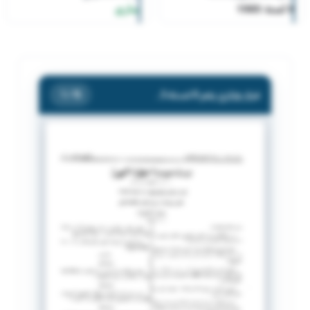
8 لسنة 1985
ساري
قرار وزاري رقم 8 لسنة 1985
/ 15
1