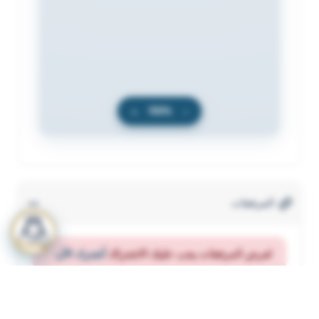
+
100%
−
المرفقات
لعرض المرفقات يجب عليك الاشتراك
أشترك الآن