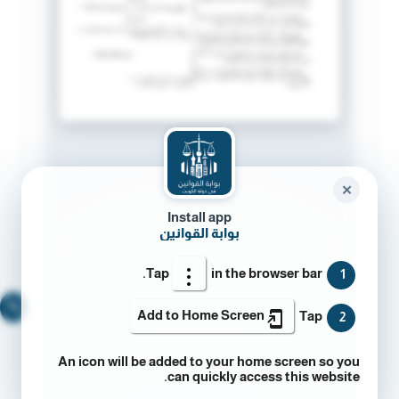
✕
Install app
بوابة القوانين
Tap
in the browser bar.
1
🔍
Add to Home Screen
Tap
2
An icon will be added to your home screen so you
can quickly access this website.