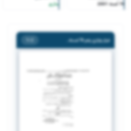
76 لسنة 2001
ساري
قرار وزاري رقم 76 لسنة 2001
/ 2
1