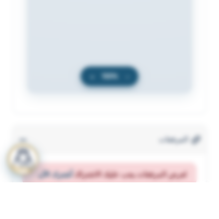
+
100%
−
المرفقات
لعرض المرفقات يجب عليك الاشتراك
أشترك الآن