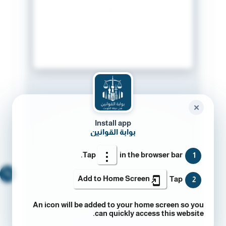
✕
Install app
بوابة القوانين
Tap
in the browser bar.
1
🔍
Add to Home Screen
Tap
2
An icon will be added to your home screen so you
can quickly access this website.