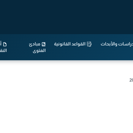
راسات والأبحاث
القواعد القانونية
مبادئ
أح
الفتوى
الن