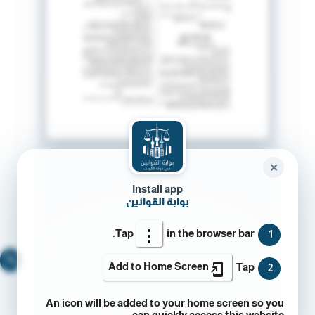
✕
Install app
بوابة القوانين
Tap
in the browser bar.
1
🔍
Add to Home Screen
Tap
2
An icon will be added to your home screen so you
can quickly access this website.