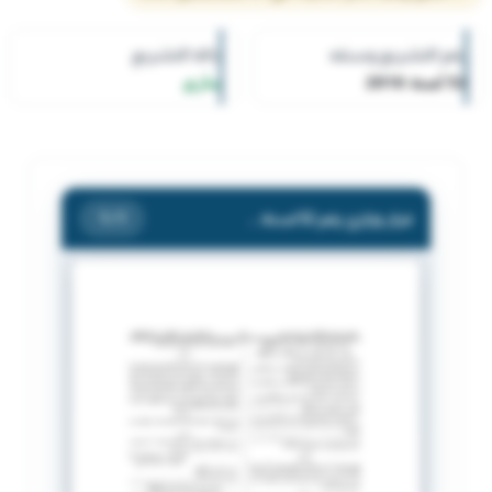
رقم التشريع وسنته
حالة التشريع
52 لسنة 2016
ساري
قرار وزاري رقم 52 لسنة 2016 بشأن تعديل القرار الوزارى رقم (55) لسنة 2015 .
/ 1
1