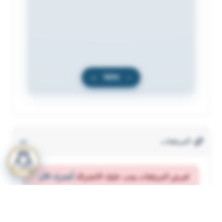
+
100%
−
المرفقات
لعرض المرفقات يجب عليك الاشتراك
أشترك الآن