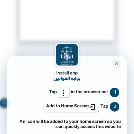
✕
Install app
بوابة القوانين
Tap
in the browser bar.
1
🔍
Add to Home Screen
Tap
2
An icon will be added to your home screen so you
can quickly access this website.