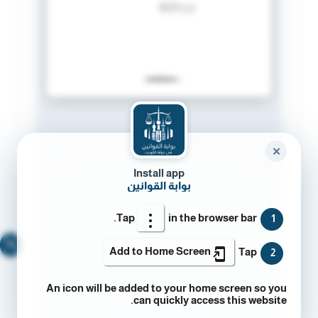
✕
Install app
بوابة القوانين
Tap
in the browser bar.
1
🔍
Add to Home Screen
Tap
2
An icon will be added to your home screen so you
can quickly access this website.