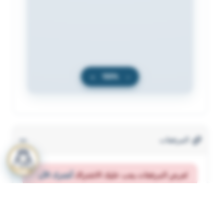
+
100%
−
المرفقات
لعرض المرفقات يجب عليك الاشتراك
أشترك الآن