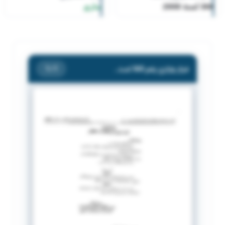
368 لسنة 2008
ساري
قرار وزاري رقم 368 لسنة 2008
/ 1
1