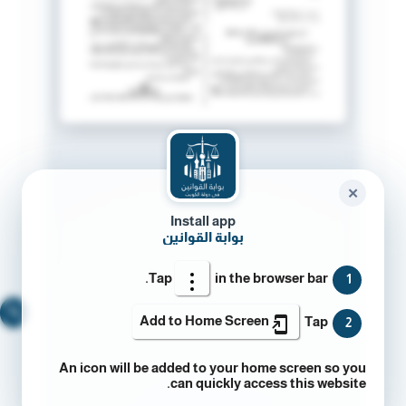
✕
Install app
بوابة القوانين
Tap
in the browser bar.
1
🔍
Add to Home Screen
Tap
2
An icon will be added to your home screen so you
can quickly access this website.