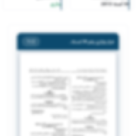
34 لسنة 2013
ساري
قرار وزاري رقم 34 لسنة 2013
/ 2
1