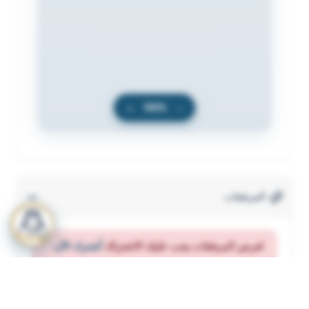
+
100%
−
المرفقات
لعرض المرفقات يجب عليك الاشتراك
أشترك الآن