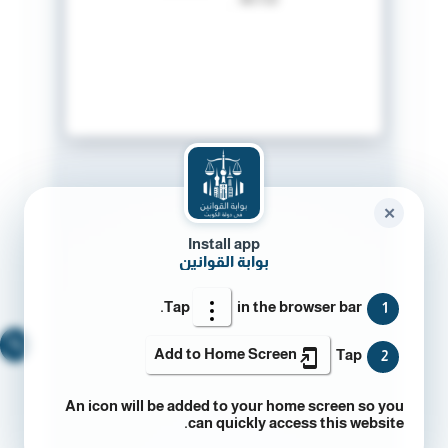
✕
Install app
بوابة القوانين
Tap
in the browser bar.
1
🔍
Add to Home Screen
Tap
2
An icon will be added to your home screen so you
can quickly access this website.