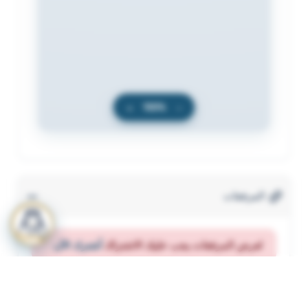
+
100%
−
المرفقات
لعرض المرفقات يجب عليك الاشتراك
أشترك الآن