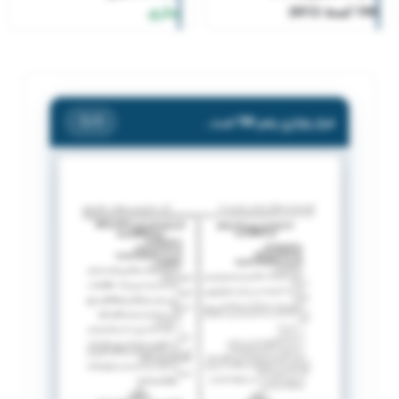
190 لسنة 2012
ساري
قرار وزاري رقم 190 لسنة 2012
/ 1
1