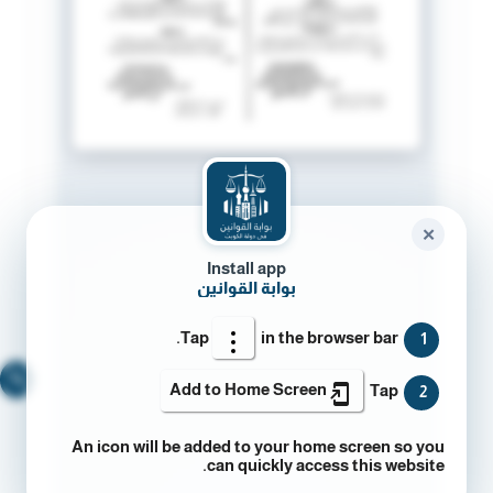
✕
Install app
بوابة القوانين
Tap
in the browser bar.
1
🔍
Add to Home Screen
Tap
2
An icon will be added to your home screen so you
can quickly access this website.