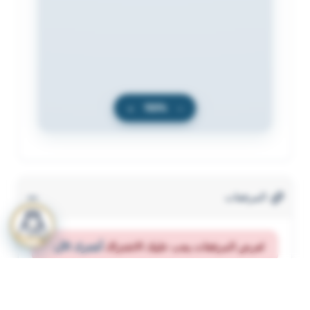
+
100%
−
المرفقات
لعرض المرفقات يجب عليك الاشتراك
أشترك الآن