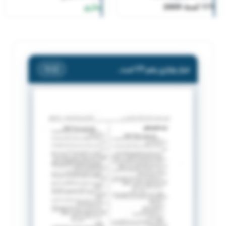
171 لسنة 2009
ساري
قرار وزاري رقم 171 لسنة 2009
/ 2
1