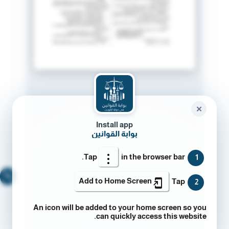
✕
Install app
بوابة القوانين
Tap
in the browser bar.
1
🔍
Add to Home Screen
Tap
2
An icon will be added to your home screen so you
can quickly access this website.