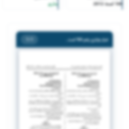
166 لسنة 2012
ساري
قرار وزاري رقم 166 لسنة 2012
/ 1
1