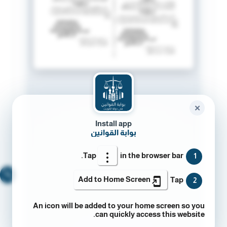
✕
Install app
بوابة القوانين
Tap
in the browser bar.
1
🔍
Add to Home Screen
Tap
2
An icon will be added to your home screen so you
can quickly access this website.