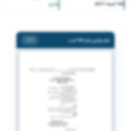
164 لسنة 2011
ساري
قرار وزاري رقم 164 لسنة 2011
/ 1
1