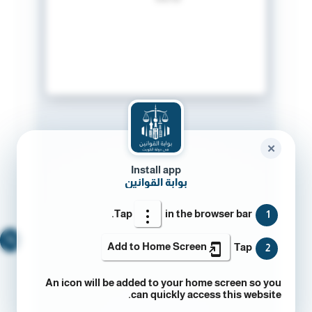
✕
Install app
بوابة القوانين
Tap
in the browser bar.
1
🔍
Add to Home Screen
Tap
2
An icon will be added to your home screen so you
can quickly access this website.