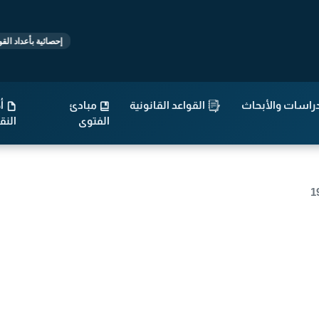
إحصائية بأعداد القوانين والتشريعات
راسات والأبحاث
القواعد القانونية
مبادئ
أح
الفتوى
الن