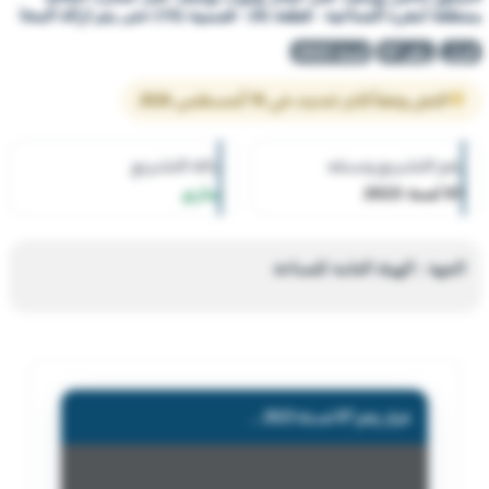
بمنطقة امغره الصناعية - قطعة (4) - قسمية (15) حتى يتم ازالة المخا
قرار
رقم 87
لسنة 2023
النص وفقاً لآخر تحديث في 10 أغسطس 2026
رقم التشريع وسنته
حالة التشريع
87 لسنة 2023
ساري
الجهة : الهيئة العامة للصناعة
قرار رقم 87 لسنة 2023 — الهيئة العامة للصناعة — بشأن اغلاق/ مصنع امغرة العالمية لانتاج الابواب والشبابيك والاثاث الخشبي واعمال الديكور (ناصر يوسف على كمال وايوب يوسف على كمال). الكائنة بمنطقة امغره الصناعية - قطعة (4) - قسمية (15) حتى يتم ازالة المخا