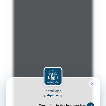
✕
Install app
بوابة القوانين
Tap
in the browser bar.
1