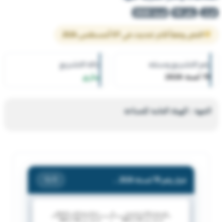
قرار
رقم 78
لسنة 2026
النص وفقاً لآخر تحديث في 07 أغسطس 2026
رقم التشريع وسنته
حالة التشريع
78 لسنة 2026
ساري
الجهة : الهيئة العامة للصناعة
قرار رقم 78 لسنة 2026 — الهيئة العامة للصناعة — بشأن إغلاق قسيمة إغلاق/ القسيمة رقم (1172) - بمنطقة الري - قطعة (1) - والعائدة للسيدة/ مواضي دغيم سليمان مرزوق - حتى يتم إزالة المخالفات والآثار المترتبة عليها.
/ 1
1