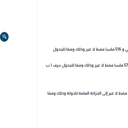
🔍
(1) بلغت الإيرادات 85,294,337.516 د.ك خمسة وثمانون مليونا ومائتان وأربعة وتسعون ألفا وثلاثمائة وسبعة وثلاثون دينار كويتي و 516 فلسا فقط لا غير وذلك وفقا للجدول
(2) بلغت المصروفات 55,173,029.573 د.ك خمسة وخمسون مليونا ومائة وثلاثة وسبعون الفا وتسعة وعشرون دينار كويتي و 573 فلسا فقط لا غير وذلك وفقا للجدول حرف ( ب
الغ 30,121,307.943 د.ك (ثلاثون مليونا ومائة وواحد وعشرون ألفا وثلاثمائة وسبعة دينار كويتي و 943 فلسا فقط لا غير إلى الخزانة العامة للدولة وذلك وفقا