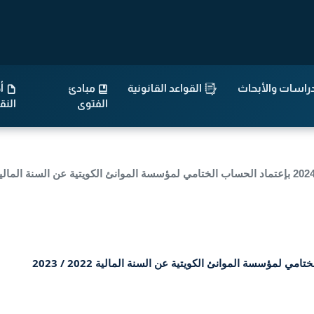
راسات والأبحاث
القواعد القانونية
مبادئ
أح
الفتوى
الن