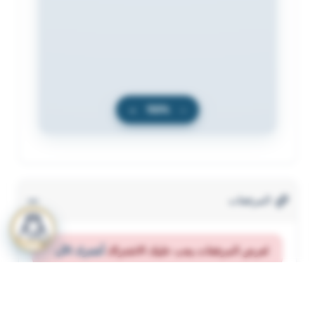
+
100%
−
المرفقات
لعرض المرفقات يجب عليك الاشتراك
أشترك الآن