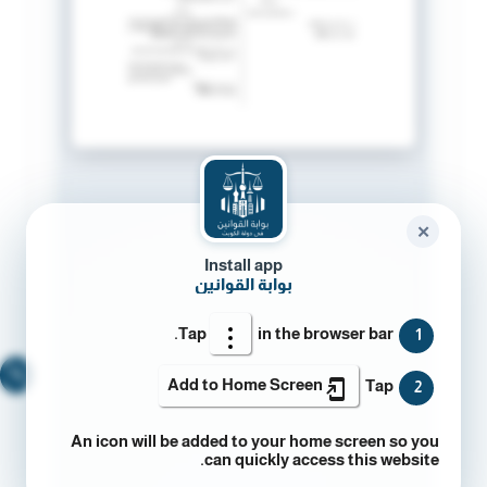
✕
Install app
بوابة القوانين
Tap
in the browser bar.
1
🔍
Add to Home Screen
Tap
2
An icon will be added to your home screen so you
can quickly access this website.