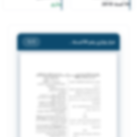
54 لسنة 2018
ساري
قرار وزاري رقم 54 لسنة 2018
/ 1
1