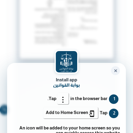
✕
Install app
بوابة القوانين
Tap
in the browser bar.
1
🔍
Add to Home Screen
Tap
2
An icon will be added to your home screen so you
can quickly access this website.