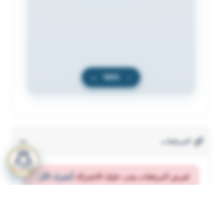
+
100%
−
المرفقات
لعرض المرفقات يجب عليك الاشتراك
أشترك الآن