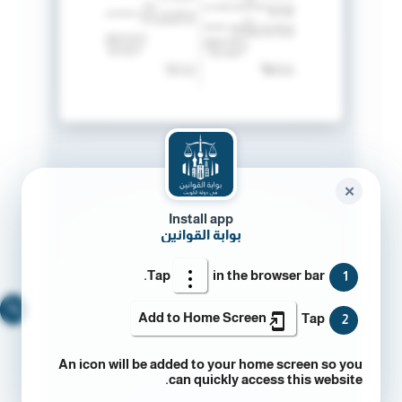
✕
Install app
بوابة القوانين
Tap
in the browser bar.
1
🔍
Add to Home Screen
Tap
2
An icon will be added to your home screen so you
can quickly access this website.