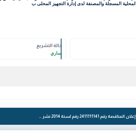
حالة التشريع
ساري
قرار رقم 2411111141 لسنة 2014 — وزارة الدفاع إعلان المناقصة رقم 2411111141 رقم لسنة 2014 نشر — بشأن أن تعلن وزارة الدفاع عن طرح المناقصة رقم 2411111141 لتوريد / قطع غيار (GMC ) على الشركات والمؤسسات المحلية المسجلة والمصنفة لدى إدارة التجهيز المحلى ب