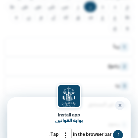
خ
د
ذ
ر
ز
س
ش
ص
ض
ط
ظ
ع
غ
ف
ق
ك
ل
م
ن
ه
و
ي
ربـا
1
رجـوع
2
رد
3
رد غير المستحق
4
✕
Install app
بوابة القوانين
رسوم
5
Tap
in the browser bar.
1