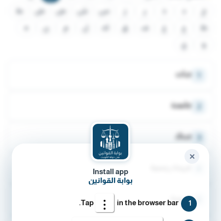
خ
د
ذ
ر
ز
س
ش
ص
ض
ط
ظ
ع
غ
ف
ق
ك
ل
م
ن
ه
و
ي
جـات
1
جامعـة
2
جـدك
3
✕
جريدة رسمية
4
Install app
بوابة القوانين
جريمـة
5
Tap
in the browser bar.
1