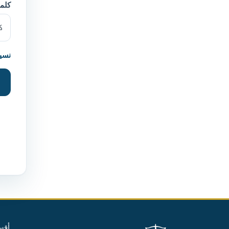
كلمة
نسي
أقس