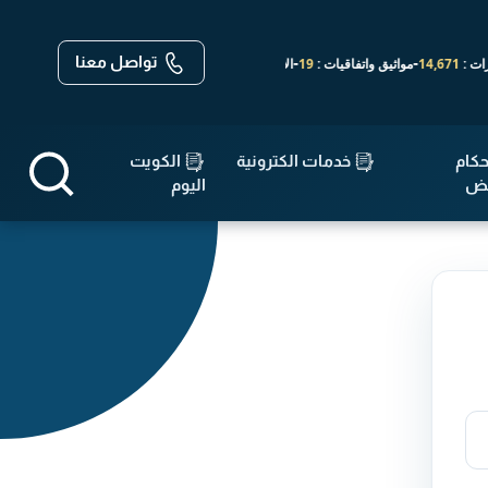
تواصل معنا
-
-
14,671
مواثيق واتفاقيات :
19
الأحكام :
143,640
كام
خدمات الكترونية
الكويت
قض
اليوم