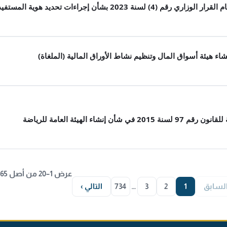
عرض 1–20 من أصل 14,665
السابق
1
2
3
…
734
التالي ›