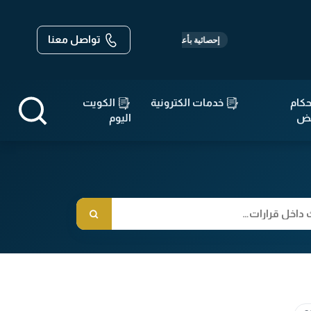
تواصل معنا
-
-
قوانين :
568
قرارات :
14,671
مواثيق وات
إحصائية بأعداد القوانين والتشريعات
كام
خدمات الكترونية
الكويت
قض
اليوم