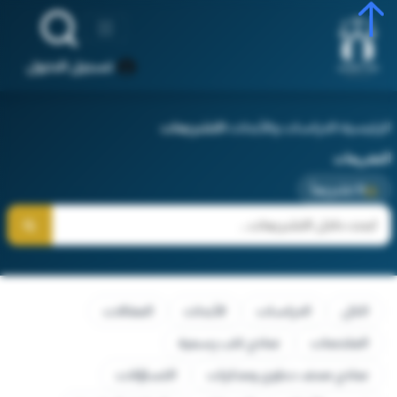
تسجيل الدخول
الرئيسية
‹
الدراسات والأبحاث
‹
التشريعات
التشريعات
0 تشريعاً
الكل
الدراسات
الأبحاث
المقالات
الملخصات
نماذج كتب رسمية
نماذج صحف دعاوي ومذكرات
التساؤلات