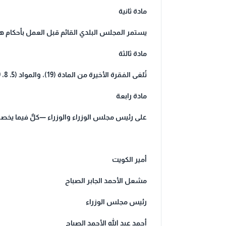
مادة ثانية
يستمر المجلس البلدي القائم قبل العمل بأحكام ه
مادة ثالثة
تُلغى الفقرة الأخيرة من المادة (19)، والمواد (5، 8، 9، 11، 27، 28، 29) من القانون رقم (33) لسنة 2016 المشار إليه، كما يُلغى كل حكم يخالف أحكام هذا المرسوم بقانون.
مادة رابعة
على رئيس مجلس الوزراء والوزراء —كلٌّ فيما يخصه
أمير الكويت
مشعل الأحمد الجابر الصباح
رئيس مجلس الوزراء
أحمد عبد الله الأحمد الصباح