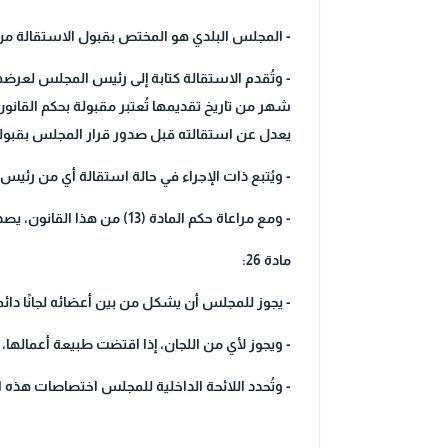
- المجلس البلدي هو المختص بقبول الاستقالة من
- وتُقدم الاستقالة كتابة إلى رئيس المجلس لعرضه
شهر من تاريخ تقديمها تُعتبر مقبولة بحكم القانو
يعدل عن استقالته قبل صدور قرار المجلس بقبولها
- ويُتبع ذات الإجراء في حالة استقالة أي من رئي
- ومع مراعاة حكم المادة (13) من هذا القانون، يصدر مرسوم بتعيين عضو آخر ليحل محل العضو المستقيل خلال خمسة عشر (15) يومًا من تاريخ قبول الاستقالة.
مادة 26:
- يجوز للمجلس أن يشكل من بين أعضائه لجانًا دا
- ويجوز لأي من اللجان، إذا اقتضت طبيعة أعماله
- وتُحدد اللائحة الداخلية للمجلس اختصاصات هذه ال