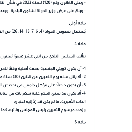
- وعلى القانون رقم (120) لسنة 2023 في شأن انتخابات أعضاء مجلس الأمة،
- وبناءً على عرض وزير الدولة لشئون البلدية، وبع
مادة أولى
يُستبدل بنصوص المواد (4، 6، 7، 13، 14، 26) من القانون رقم (33) لسنة 2016 المشار إليه، النصوص الآتية:
مادة 4:
يتألف المجلس البلدي من اثني عشر عضوًا يُعينون
1- أن يكون كويتي الجنسية بصفة أصلية وفقًا للمرسوم الأميري رقم (15) لسنة 1959 المشار إليه.
2- ألا يقل سنه يوم التعيين عن ثلاثين (30) سنة ميلادية.
3- أن يكون حاصلاً على مؤهل جامعي في تخصص الهندسة أو العمارة أو تخصص يتوافق مع العمل البلدي.
4- ألا يكون قد سبق الحكم عليه بحكم بات في جناية
الذات الأميرية، ما لم يكن قد رُدَّ إليه اعتباره.
ويُحدد مرسوم التعيين رئيس المجلس ونائبه، كما ي
مادة 6: