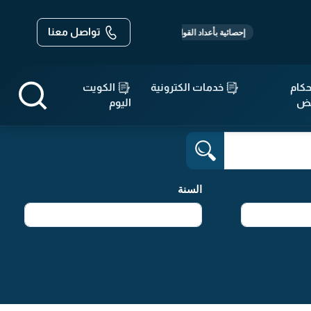
تواصل معنا
-
-
-
قوانين :
574
قرارات :
14,699
مواثيق واتفاقيات :
19
إحصائية بأعداد القوانين والتشريعات
كام
خدمات الكترونية
الكويت
قض
اليوم
السنة